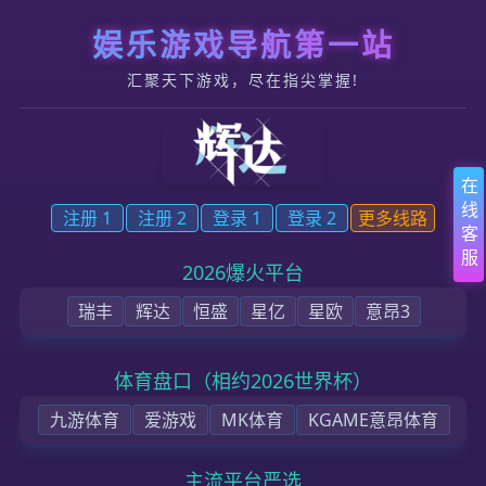
跳转到内容
摩杰账号注册申请
首页
公司信息
集团业务
解决方案
联系我们
展会活动