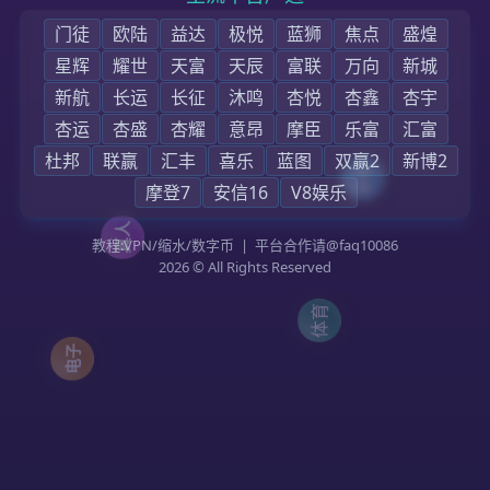
首页
公司信息
集团业务
解决方案
联系我们
展会活动